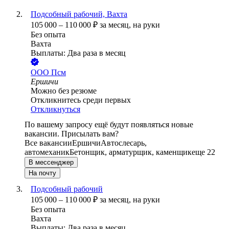
Подсобный рабочий, Вахта
105 000
–
110 000
₽
за месяц,
на руки
Без опыта
Вахта
Выплаты: Два раза в месяц
ООО
Псм
Ершичи
Можно без резюме
Откликнитесь среди первых
Откликнуться
По вашему запросу ещё будут появляться новые
вакансии. Присылать вам?
Все вакансии
Ершичи
Автослесарь,
автомеханик
Бетонщик, арматурщик, каменщик
еще 22
В мессенджер
На почту
Подсобный рабочий
105 000
–
110 000
₽
за месяц,
на руки
Без опыта
Вахта
Выплаты: Два раза в месяц