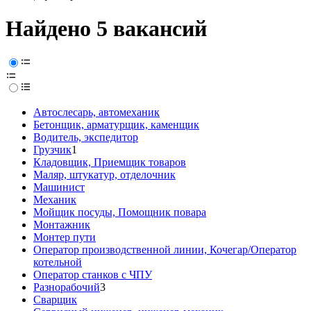
Найдено 5 вакансий
Автослесарь, автомеханик
Бетонщик, арматурщик, каменщик
Водитель, экспедитор
Грузчик
1
Кладовщик, Приемщик товаров
Маляр, штукатур, отделочник
Машинист
Механик
Мойщик посуды, Помощник повара
Монтажник
Монтер пути
Оператор производственной линии, Кочегар/Оператор
котельной
Оператор станков с ЧПУ
Разнорабочий
3
Сварщик