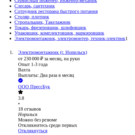
Сервисный инженер, инженер-механик
Слесарь, сантехник
Сотрудник ресторана быстрого питания
Столяр, плотник
Стропальщик, Такелажник
Токарь, фрезеровщик, шлифовщик
Упаковщик, комплектовщик, маркировщик
Электромонтажник, электромонтер, техник-электрик
1
Электромонтажник (г. Норильск)
от
230 000
₽
за месяц,
на руки
Опыт 1-3 года
Вахта
Выплаты: Два раза в месяц
ООО
ПрессБук
3.8
•
18
отзывов
Норильск
Можно без резюме
Откликнитесь среди первых
Откликнуться