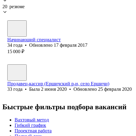
20 резюме
Начинающий специалист
34
года
•
Обновлено
17 февраля 2017
15 000
₽
Продавец-кассир (Ершичский р-н, село Ершичи)
33
года
•
Была
2 июня 2020
•
Обновлено
25 февраля 2020
Быстрые фильтры подбора вакансий
Вахтовый метод
Гибкий график
Проектная работа