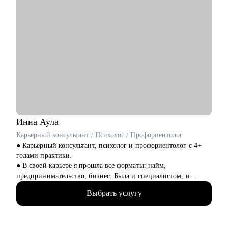
Инна
Аула
Карьерный консультант / Психолог / Профориентолог
● Карьерный консультант, психолог и профориентолог с 4+
годами практики.
● В своей карьере я прошла все форматы: найм,
предпринимательство, бизнес. Была и специалистом, и
управленцем. Знаю не понаслышке про плюсы и минусы
Выбрать услугу
каждого варианта.
● Имею 2 высших образования: фундаментальное
психологическое и IT. Это позволяет работать с людьми как с
системой. 10+ повышений квалификации в области: