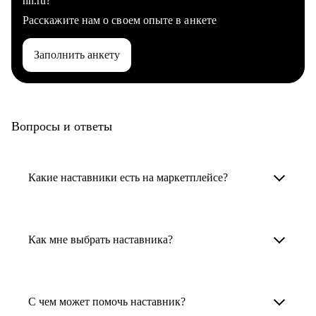
hh.ru?
Расскажите нам о своем опыте в анкете
Заполнить анкету
Вопросы и ответы
Какие наставники есть на маркетплейсе?
Карьерные наставники — это HR-
специалисты, карьерные консультанты,
Как мне выбрать наставника?
психологи, резюмерайтеры и менторы.
Умный поиск поможет в три клика выбрать
Менторы работают в ИТ, дизайне, других
наставника для достижения вашей цели.
С чем может помочь наставник?
узкоспециализированных сферах. Они