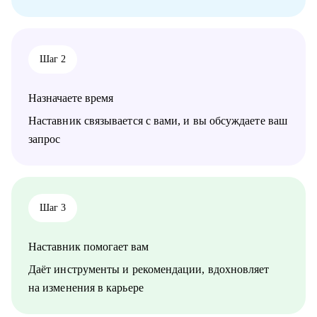
• Создать юридический блог, выстроить медийную карьеру
для продвижения
• Найти сотрудников и провести собеседования
• Выстроить структуру сотрудников в компании
Шаг 2
• Как справиться с профессиональным выгоранием
Кому могу помочь:
Назначаете время
• Начинающие юристы
• Юристы среднего звена и частопрактикующие юристы
Наставник связывается с вами, и вы обсуждаете ваш
• Собственники юридического бизнеса
запрос
Шаг 3
Наставник помогает вам
Даёт инструменты и рекомендации, вдохновляет
на изменения в карьере