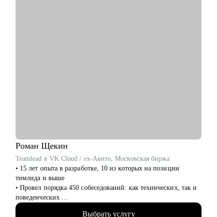
дизайнерам/ тестировщикам/ML разработчикам/frontend
разработчикам/аналитикам)
• Специалистам бэк-офисных функций (hr/ассистенты)
• Руководителям, которые только начинают лидить команду
или тем, кто хочет прокачать скилы в управлении
Роман
Щекин
Teamlead в VK Cloud / ex-Авито, Московская биржа
• 15 лет опыта в разработке, 10 из которых на позиции
тимлида и выше
• Провел порядка 450 собеседований: как технических, так и
поведенческих
• Знаком с внутренней кухней разных типов компаний:
Выбрать услугу
бигтех, финтех, аутсорс, госсектор