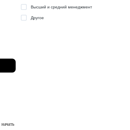
Высший и средний менеджмент
Другое
сказать
а
оянное
нужно
 в себя
о начать
и