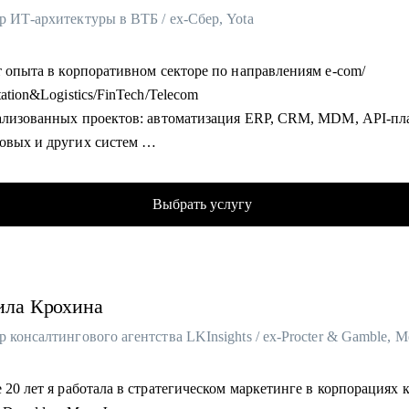
р ИТ-архитектуры в ВТБ / ex-Cбер, Yota
т опыта в корпоративном секторе по направлениям e-com/
tation&Logistics/FinTech/Telecom
еализованных проектов: автоматизация ERP, CRM, MDM, API-пл
овых и других систем
часов аудита B2B: реальная практика и понимание работающих 
обеседований проведенных для того, чтобы собрать команды, к
Выбрать услугу
тельно работают
ода эксперт в жюри хакатонов
омогу:
ила
Крохина
е и подготовка к собеседованиям
товка к техническому собеседованию
 консалтингового агентства LKInsights / ex-Procter & Gamble, 
и проектирования архитектуры
 технологий и бизнес-ценности
 20 лет я работала в стратегическом маркетинге в корпорациях 
рные цели в ИТ-архитектуре