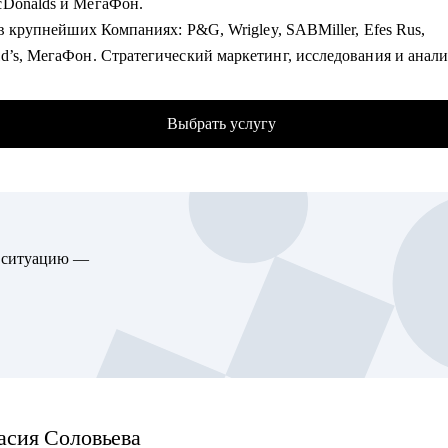
Donalds и МегаФон.
 что такое роль архитектора
 в крупнейших Компаниях: P&G, Wrigley, SABMiller, Efes Rus,
ь направления развития ИТ-специалисту
d’s, МегаФон. Стратегический маркетинг, исследования и анал
ботать решение/проект, в части архитектуры
ь сама и развивала своих сотрудников, искала новую работу и
ение архитектурной функции
валась, нанимала и оптимизировала, запускала проекты и стро
ндшафт и дорожная карта
Выбрать услугу
ы, формулировала стратегии и договаривалась с руководством.
ансформация
ровала команды с нуля и интегрировала, вырастила сильных
ителей отдела, строила личный бренд функции.
гу помочь:
международные проекты для европейского рынка.
тикам, архитекторам, техлидам/тимлидам: развитие в ИТ-архите
опыта независимым консультантом: разработка миссии и
вка к собеседованиям
ю ситуацию —
нирования, оценка бизнес-моделей, построение процессов
екторам, аналитикам: карьерный рост до корпоративного уровн
нно в процессе обучения: МГУ, American Institute of Business and
нтам, начинающим ИТ-специалистам: архитектурная проработка
, Школа тренеров Молоканова и Сикирина, Rushford Business Sc
/проекта/работы
ый коучинг (МИП), Проведение рабочих встреч (Ikra)
ающим/аналитикам/тех руководителям: понимание роли архитек
ашенный лектор НИУ ВШЭ, фасилитатор, консультант
турной функции
омогу:
асия
Соловьева
 с разноплановыми карьерными запросами: