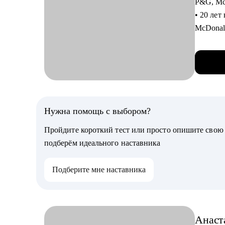
P&G, Mc
• Понять
• 20 лет
• Понят
McDonal
• Прора
• Училас
• Внедр
адаптиро
• ИТ-ла
процесс
• ИТ-тр
• Форми
руковод
Кому мо
• Вела 
Нужна помощь с выбором?
• Анали
• 5 лет 
подгото
Пройдите короткий тест или просто опишите сво
позицио
• Архит
подберём идеального наставника
• Постоя
• Студе
Economy
решения
Подберите мне наставника
Карьерн
• Начин
• Пригл
архитек
С чем п
Анаст
Работаю