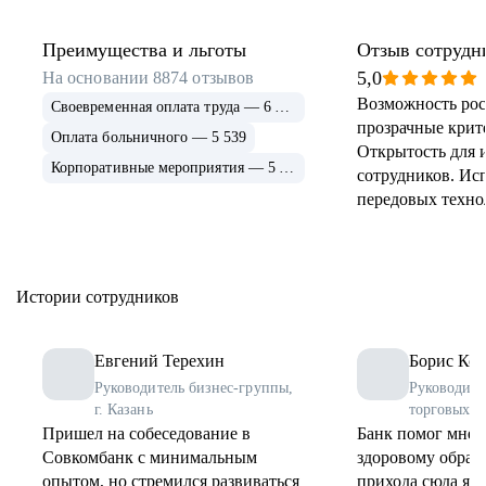
Преимущества и льготы
Отзыв сотрудн
5,0
На основании
8874
отзывов
Возможность рос
Своевременная оплата труда — 6 915
прозрачные крит
Оплата больничного — 5 539
Открытость для 
Корпоративные мероприятия — 5 339
сотрудников. Ис
передовых техно
применение и ра
инструментов. 
соцпрограммы дл
Истории сотрудников
Евгений Терехин
Борис Коз
Руководитель бизнес-группы,
Руководите
г. Казань
торговых о
Пришел на собеседование в
Банк помог мне 
Совкомбанк с минимальным
здоровому образу
опытом, но стремился развиваться
прихода сюда я 