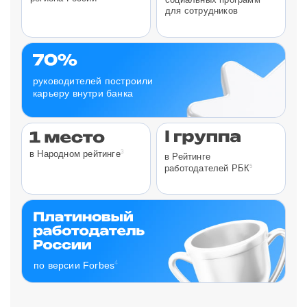
для сотрудников
руководителей построили
карьеру внутри банка
3
в Народном рейтинге
в Рейтинге
5
работодателей РБК
4
по версии Forbes