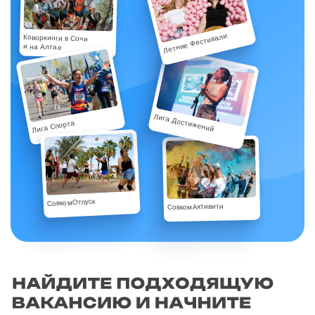
Летние Фестивали
Коворкинги в Сочи
и на Алтае
Лига Достижений
Лига Спорта
СовкомОтпуск
СовкомАктивити