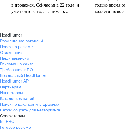
в продажах. Сейчас мне 22 года, и
только время от 
уже полтора года занимаю
коллеги позвали 
должность руководителя.
совместную проб
Постоянно учусь у более опытных
понеслась! В 202
коллег и получаю высшее
свои первые 10 
HeadHunter
образование. Молодежь сегодня
полумарафоне, с
Размещение вакансий
задаёт тренды и меняет рынок
участвую в массо
Поиск по резюме
труда, и горжусь тем, что являюсь
тёплое время год
О компании
частью этого процесса.
участвую в гоно
Наши вакансии
коньковым ходо
Реклама на сайте
секцию беговых 
Требования к ПО
Безопасный HeadHunter
коллегами. Спор
HeadHunter API
не только поддер
Партнерам
форме, но и сни
Инвесторам
после рабочих бу
Каталог компаний
Поиск по вакансиям в Ершичах
Сетка: соцсеть для нетворкинга
Соискателям
hh PRO
Готовое резюме