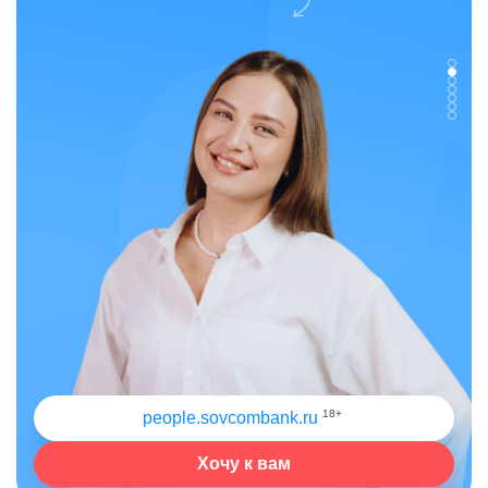
18+
people.sovcombank.ru
Хочу к вам