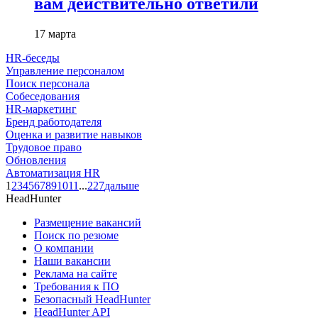
вам действительно ответили
17 марта
HR-беседы
Управление персоналом
Поиск персонала
Собеседования
HR-маркетинг
Бренд работодателя
Оценка и развитие навыков
Трудовое право
Обновления
Автоматизация HR
1
2
3
4
5
6
7
8
9
10
11
...
227
дальше
HeadHunter
Размещение вакансий
Поиск по резюме
О компании
Наши вакансии
Реклама на сайте
Требования к ПО
Безопасный HeadHunter
HeadHunter API