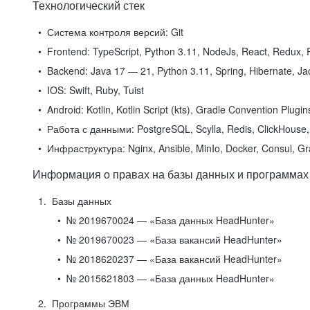
Технологический стек
Система контроля версий:
Git
Frontend:
TypeScript, Python 3.11, NodeJs, React, Redux, R
Backend:
Java 17 — 21, Python 3.11, Spring, Hibernate, Jac
IOS:
Swift, Ruby, Tuist
Android:
Kotlin, Kotlin Script (kts), Gradle Convention Plugi
Работа с данными:
PostgreSQL, Scylla, Redis, ClickHouse, 
Инфраструктура:
Nginx, Ansible, MinIo, Docker, Consul, G
Информация о правах на базы данных и программах
Базы данных
№ 2019670024 — «База данных HeadHunter»
№ 2019670023 — «База вакансий HeadHunter»
№ 2018620237 — «База вакансий HeadHunter»
№ 2015621803 — «База данных HeadHunter»
Программы ЭВМ