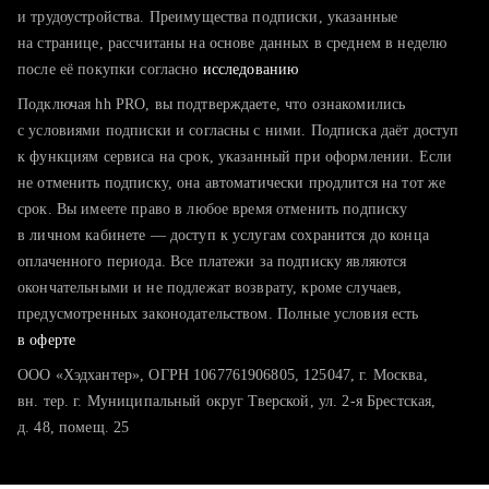
тратите много времени на поиск и вручную поднимаете
и трудоустройства. Преимущества подписки, указанные
резюме
на странице, рассчитаны на основе данных в среднем в неделю
после её покупки согласно
хотите сравнить себя с конкурентами и оценить шансы
исследованию
Подключая hh PRO, вы подтверждаете, что ознакомились
с условиями подписки и согласны с ними. Подписка даёт доступ
к функциям сервиса на срок, указанный при оформлении. Если
не отменить подписку, она автоматически продлится на тот же
срок. Вы имеете право в любое время отменить подписку
в личном кабинете — доступ к услугам сохранится до конца
оплаченного периода. Все платежи за подписку являются
окончательными и не подлежат возврату, кроме случаев,
предусмотренных законодательством. Полные условия есть
в оферте
ООО «Хэдхантер», ОГРН 1067761906805, 125047, г. Москва,
вн. тер. г. Муниципальный округ Тверской, ул. 2-я Брестская,
д. 48, помещ. 25